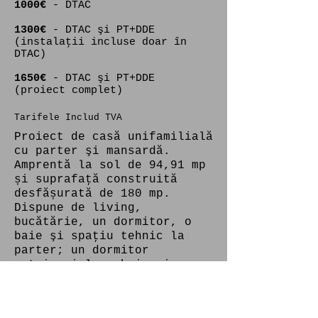
1000€
- DTAC​
1300€​
- DTAC şi PT+DDE
(instalaţii incluse doar în
DTAC)
1650€
​ - DTAC şi PT+DDE
(proiect complet)
Tarifele Includ TVA​
Proiect de casă unifamilială
cu parter şi mansardă.
Amprentă la sol de 94,91 mp
și suprafaţă construită
desfășurată de 180 mp.
Dispune de living,
bucătărie, un dormitor, o
baie şi spaţiu tehnic la
parter; un dormitor
matrimonial cu baie şi
dressing, două dormitoare şi
o baie la etaj.