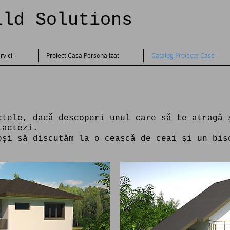
ild Solutions
rvicii
Proiect Casa Personalizat
Catalog Proiecte Case
ctele, dacă descoperi unul care să te atragă 
tactezi.
oși să discutăm la o ceaşcă de ceai şi un bis